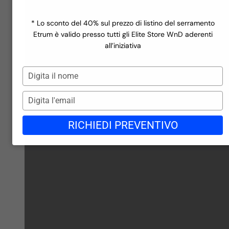
Finestre a rate
Scopri la linea
Ecofutural Hidden
Miru Evo Hidden
Incentivi
Scopri la linea
Miru Steel
Realizzazioni
* Lo sconto del 40% sul prezzo di listino del serramento
Scopri la linea
Azienda
Etrum è valido presso tutti gli Elite Store WnD aderenti
Finiture in PVC
Contatti
all’iniziativa
Blog
Finiture in PVC
Gli store di WND
Digita
Lavora con noi
il
Richiedi preventivo →
nome
Digita
l'email
RICHIEDI PREVENTIVO
Finiture in Alluminio
Finiture in Alluminio