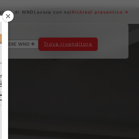
 store di WND
Lavora con noi
Richiedi preventivo →
Trova rivenditore
EGLIERE WND
SERVIZI AL CLIENTE
in PVC
in PVC
in Alluminio