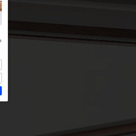
in Alluminio
o