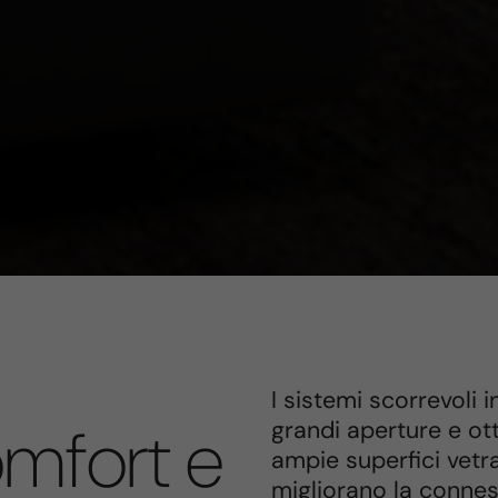
I sistemi scorrevoli
omfort e
grandi aperture e ott
ampie superfici vetr
migliorano la connes