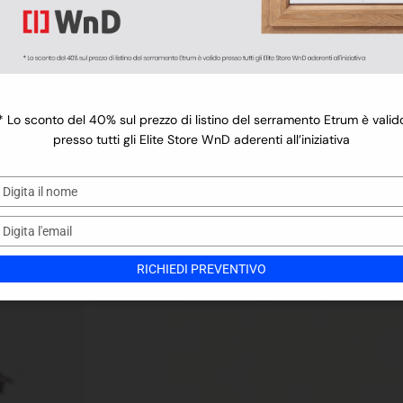
Finiture 
la linea
 75 Groove
75 Infinity
 75 Intarsio
 75 Vintage
la linea
* Lo sconto del 40% sul prezzo di listino del serramento Etrum è valid
presso tutti gli Elite Store WnD aderenti all’iniziativa
Digita
il
nome
Digita
l'email
RICHIEDI PREVENTIVO