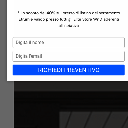
Finestre a rate
Scopri la linea
Ecofutural Hidden
Miru Evo Hidden
Incentivi
Scopri la linea
Miru Steel
Realizzazioni
* Lo sconto del 40% sul prezzo di listino del serramento
Scopri la linea
Azienda
Etrum è valido presso tutti gli Elite Store WnD aderenti
Finiture in PVC
Contatti
all’iniziativa
Blog
Finiture in PVC
Gli store di WND
Digita
Lavora con noi
il
Richiedi preventivo →
nome
Digita
l'email
RICHIEDI PREVENTIVO
Finiture in Alluminio
Finiture in Alluminio