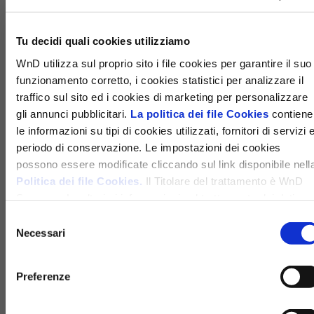
Tu decidi quali cookies utilizziamo
WnD utilizza sul proprio sito i file cookies per garantire il suo
funzionamento corretto, i cookies statistici per analizzare il
traffico sul sito ed i cookies di marketing per personalizzare
gli annunci pubblicitari.
La politica dei file Cookies
contiene
le informazioni su tipi di cookies utilizzati, fornitori di servizi 
periodo di conservazione. Le impostazioni dei cookies
possono essere modificate cliccando sul link disponibile nell
Politica dei file Cookies.
Il Titolare del trattamento è WnD
Sp. z o.o. Le ulteriori informazioni sul trattamento dei dati
personali e sui diritti che ti spettano sono disponibili nella
Selezione
Politica sulla privacy
Necessari
del
consenso
Invio in corso
Preferenze