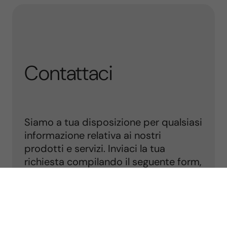
messaggio i dati del rivenditore,
nominativo intestatario dell’ordine e
numero d’ordine.
Contattaci
Siamo a tua disposizione per qualsiasi
informazione relativa ai nostri
prodotti e servizi. Inviaci la tua
richiesta compilando il seguente form,
ti risponderemo il prima possibile
Info line:
0549 900826
Dal lunedì al venerdì,