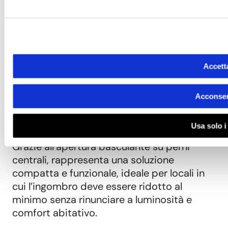
Finestra in PVC salvaspazio
con apertura basculante
Accetta
Acconsent
La finestra a bilico in PVC WnD è
progettata per ottimizzare gli spazi e
Usa solo i
migliorare la ventilazione degli ambienti.
Grazie all’apertura basculante su perni
centrali, rappresenta una soluzione
compatta e funzionale, ideale per locali in
cui l’ingombro deve essere ridotto al
minimo senza rinunciare a luminosità e
comfort abitativo.