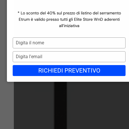
Finestre a rate
Scopri la linea
Ecofutural Hidden
Miru Evo Hidden
Incentivi
Scopri la linea
Miru Steel
Realizzazioni
* Lo sconto del 40% sul prezzo di listino del serramento
Scopri la linea
Azienda
Etrum è valido presso tutti gli Elite Store WnD aderenti
Finiture in PVC
Contatti
all’iniziativa
Blog
Finiture in PVC
Gli store di WND
Digita
Lavora con noi
il
Richiedi preventivo →
nome
Digita
l'email
RICHIEDI PREVENTIVO
Finiture in Alluminio
Finiture in Alluminio