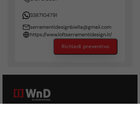
3387104791
serramentidesignbiella@gmail.com
https://www.loftserramentidesign.it/
Richiedi preventivo
FINESTRE
Finestre in PVC
Finestre in alluminio