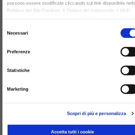
possono essere modificate cliccando sul link disponibile nell
Politica dei file Cookies.
Il Titolare del trattamento è WnD
Sp. z o.o. Le ulteriori informazioni sul trattamento dei dati
personali e sui diritti che ti spettano sono disponibili nella
Selezione
Politica sulla privacy
Necessari
del
consenso
Invio in corso
Preferenze
Statistiche
Marketing
Scopri di più e personalizza
Accetta tutti i cookie