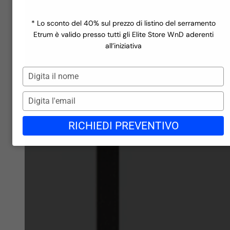
Finestre a rate
Scopri la linea
Ecofutural Hidden
Miru Evo Hidden
Incentivi
Scopri la linea
Miru Steel
Realizzazioni
* Lo sconto del 40% sul prezzo di listino del serramento
Scopri la linea
Azienda
Etrum è valido presso tutti gli Elite Store WnD aderenti
Finiture in PVC
Contatti
all’iniziativa
Blog
Finiture in PVC
Gli store di WND
Digita
Lavora con noi
il
Richiedi preventivo →
nome
Digita
l'email
RICHIEDI PREVENTIVO
Finiture in Alluminio
Finiture in Alluminio