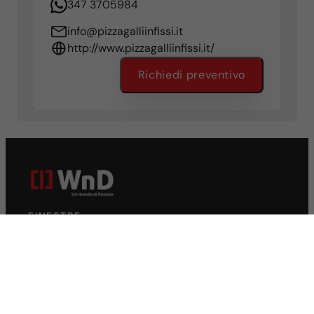
347 3705984
info@pizzagalliinfissi.it
http://www.pizzagalliinfissi.it/
Richiedi preventivo
FINESTRE
Finestre in PVC
Finestre in alluminio
SCORREVOLI