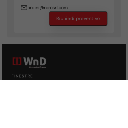
ordini@rerosrl.com
Richiedi preventivo
FINESTRE
Finestre in PVC
Finestre in alluminio
SCORREVOLI
Scorrevoli in PVC
Scorrevoli in alluminio