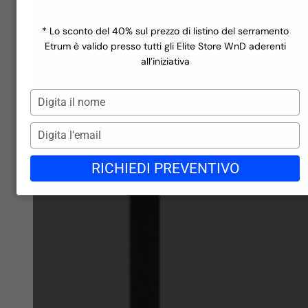
Finestre a rate
Scopri la linea
Ecofutural Hidden
Miru Evo Hidden
Incentivi
Scopri la linea
Miru Steel
Realizzazioni
* Lo sconto del 40% sul prezzo di listino del serramento
Scopri la linea
Azienda
Etrum è valido presso tutti gli Elite Store WnD aderenti
Finiture in PVC
Contatti
all’iniziativa
Blog
Finiture in PVC
Gli store di WND
Digita
Lavora con noi
il
Richiedi preventivo →
nome
Digita
l'email
RICHIEDI PREVENTIVO
Finiture in Alluminio
Finiture in Alluminio