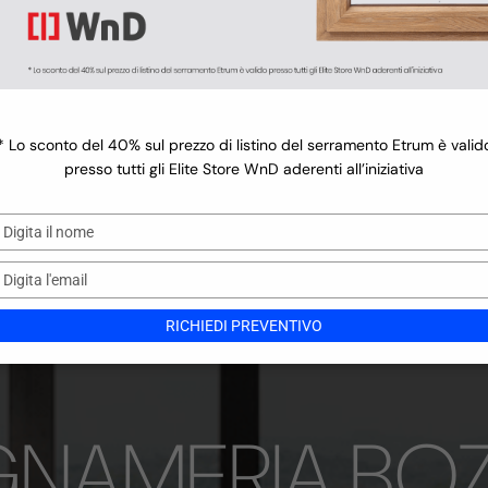
Finiture 
la linea
 75 Groove
75 Infinity
 75 Intarsio
 75 Vintage
la linea
* Lo sconto del 40% sul prezzo di listino del serramento Etrum è valid
presso tutti gli Elite Store WnD aderenti all’iniziativa
Digita
il
nome
Digita
l'email
RICHIEDI PREVENTIVO
GNAMERIA BOZ