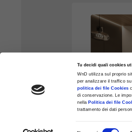
Tu decidi quali cookies ut
WnD utilizza sul proprio sit
per analizzare il traffico s
politica dei file Cookies
c
di conservazione. Le impos
nella
Politica dei file Coo
trattamento dei dati persona
FALEGNAME
Selezione