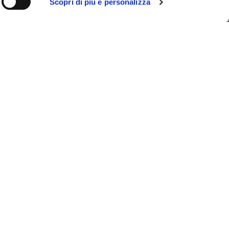
Scopri di più e personalizza
i.it
bozzardi.it/
iedi preventivo
WSLETTER