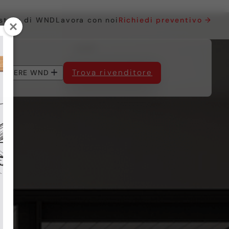
 store di WND
Lavora con noi
Richiedi preventivo →
Trova rivenditore
EGLIERE WND
SERVIZI AL CLIENTE
in PVC
in PVC
in Alluminio