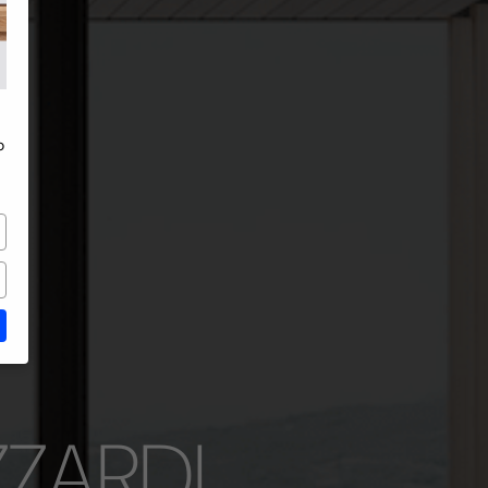
in Alluminio
o
ZARDI