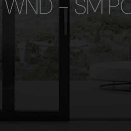
io WND - SM P
Invio in corso