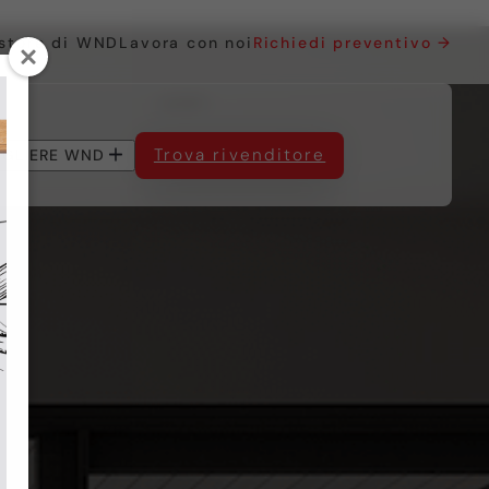
 store di WND
Lavora con noi
Richiedi preventivo →
Trova rivenditore
EGLIERE WND
SERVIZI AL CLIENTE
in PVC
in PVC
in Alluminio