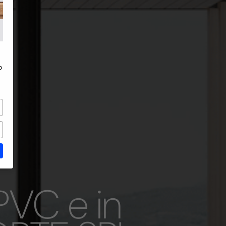
in Alluminio
o
 PVC e in