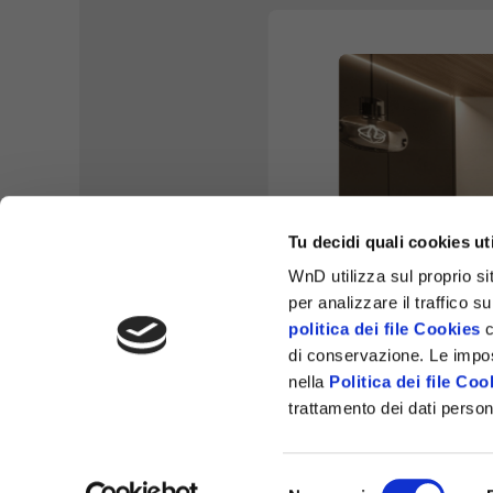
Tu decidi quali cookies ut
WnD utilizza sul proprio sit
per analizzare il traffico s
politica dei file Cookies
c
di conservazione. Le impos
nella
Politica dei file Coo
trattamento dei dati persona
SM PORTE 
Selezione