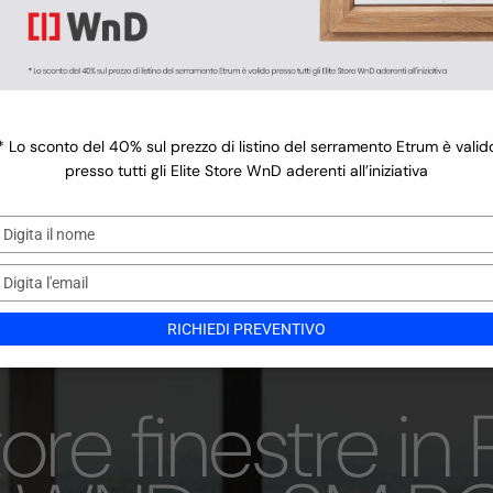
Finiture 
la linea
 75 Groove
75 Infinity
 75 Intarsio
 75 Vintage
la linea
* Lo sconto del 40% sul prezzo di listino del serramento Etrum è valid
presso tutti gli Elite Store WnD aderenti all’iniziativa
Digita
il
nome
Digita
l'email
RICHIEDI PREVENTIVO
ore finestre in