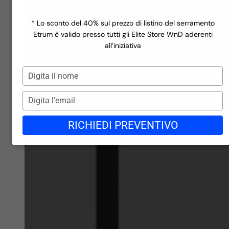
Finestre a rate
Scopri la linea
Ecofutural Hidden
Miru Evo Hidden
Incentivi
Scopri la linea
Miru Steel
Realizzazioni
* Lo sconto del 40% sul prezzo di listino del serramento
Scopri la linea
Azienda
Etrum è valido presso tutti gli Elite Store WnD aderenti
Finiture in PVC
Contatti
all’iniziativa
Blog
Finiture in PVC
Gli store di WND
Digita
Lavora con noi
il
Richiedi preventivo →
nome
Digita
l'email
RICHIEDI PREVENTIVO
Finiture in Alluminio
Finiture in Alluminio