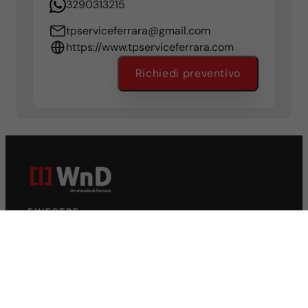
3290313215
tpserviceferrara@gmail.com
https://www.tpserviceferrara.com
Richiedi preventivo
FINESTRE
Finestre in PVC
Finestre in alluminio
SCORREVOLI