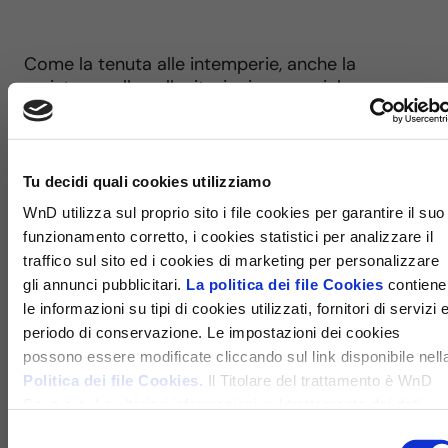
Come la tenuta alle intemperie, anche la
resistenza alle sollecitazioni meccaniche non
dovute agli agenti atmosferici (quindi,
tentativi
di effrazione e furto
) è di
primaria
importanza per la sicurezza di una
abitazione.
Tu decidi quali cookies utilizziamo
WnD utilizza sul proprio sito i file cookies per garantire il suo
Dal punto di vista dell’esposizione al pericolo è
funzionamento corretto, i cookies statistici per analizzare il
forse la funzione più importante svolta da porte
traffico sul sito ed i cookies di marketing per personalizzare
e finestre e, per questo motivo,
i migliori
gli annunci pubblicitari.
La politica dei file Cookies
contiene
produttori di serramenti permettono di
equipaggiare le finestre con speciali
le informazioni su tipi di cookies utilizzati, fornitori di servizi 
dotazioni per la sicurezza
come cerniere
periodo di conservazione. Le impostazioni dei cookies
antiscasso, maniglie di sicurezza e vetri
possono essere modificate cliccando sul link disponibile nell
stratificati.
Politica dei file Cookies.
Il Titolare del trattamento è WnD
Sp. z o.o. Le ulteriori informazioni sul trattamento dei dati
personali e sui diritti che ti spettano sono disponibili nella
Selezione