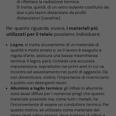
di riflettere la radiazione termica.
Si tratta, quindi, di un vetro isolante costituito da
due o più lastre distanziate da profili
distanziatori (canaline).
Per quanto riguarda, invece,
i materiali più
utilizzati per il telaio
possiamo individuare:
Legno
: si tratta sicuramente di un materiale di
qualità e molto amato e, se il lavoro è eseguito a
regola d’arte, assicura una bassa trasmittanza
termica. Il legno, però, richiede una accurata
manutenzione, soprattutto nei primi anni in cui va
incontro ad assestamento nei punti di aggancio. Da
non dimenticare, inoltre, l’importanza di riverniciarlo
e pulirlo con detergenti neutri
Alluminio a taglio termico
: gli infissi in alluminio
sono assai diffusi per i numerosi pregi che questo
materiale possiede ma, come tutti i metalli, ha
l’inconveniente di essere un conduttore termico. Per
questo motivo, se utilizzato come materiale del
telaio degli infissi esterni, deve trattarsi di infissi a