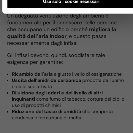
Usa solo i cookie necessari
Un’adeguata ventilazione degli ambienti è
fondamentale per il benessere delle persone
che occupano un edificio perché
migliora la
qualità dell’aria indoor
, e questo passa
necessariamente dagli infissi.
Gli infissi devono, quindi, soddisfare tale
esigenza per garantire:
Ricambio dell’aria
e giusto livello di ossigenazione
Uscita dell’anidride carbonica
prodotta dall’uomo
e dalle sue attività
Diluizione degli odori e del livello di altri
inquinanti
come fumo di tabacco, cottura dei cibi o
uso di prodotti chimici
Riduzione del tasso di umidità
che comporta
condensa e formazione di muffa